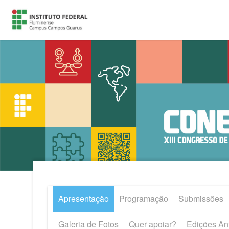
Apresentação
Programação
Submissões
Galeria de Fotos
Quer apoiar?
Edições Ant